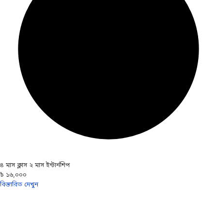
৪ মাস ক্লাস ২ মাস ইন্টার্নশিপ
৳ ১৬,০০০
বিস্তারিত দেখুন