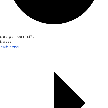
২ মাস ক্লাস ১ মাস ইন্টার্নশিপ
৳ ৬,০০০
বিস্তারিত দেখুন