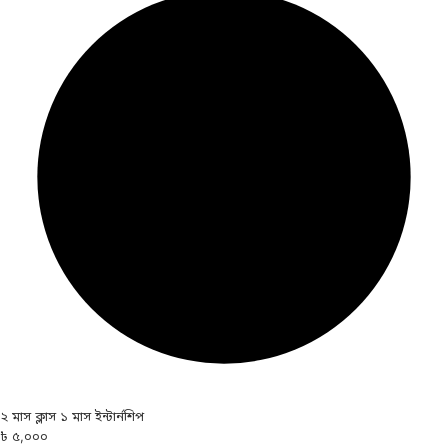
২ মাস ক্লাস ১ মাস ইন্টার্নশিপ
৳ ৫,০০০