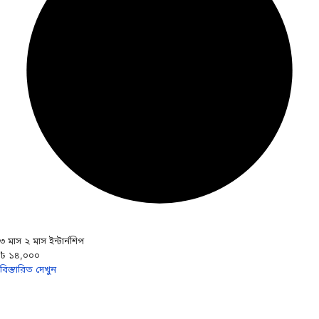
৩ মাস ২ মাস ইন্টার্নশিপ
৳ ১৪,০০০
বিস্তারিত দেখুন