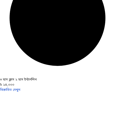
৩ মাস ক্লাস ২ মাস ইন্টার্নশিপ
৳ ১৪,০০০
বিস্তারিত দেখুন