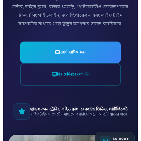
মেন্টর, লাইভ ক্লাস, বাস্তব প্রজেক্ট, পোর্টফোলিও ডেভেলপমেন্ট,
ফ্রিল্যান্সিং গাইডলাইন, জব প্রিপারেশন এবং লাইফটাইম
সাপোর্টের মাধ্যমে গড়ে তুলুন আপনার সফল ক্যারিয়ার।
কোর্স ব্রাউজ করুন
ফ্রি সেমিনারে যোগ দিন
হ্যান্ডস-অন ট্রেনিং, লাইভ ক্লাস, রেকর্ডেড ভিডিও, সার্টিফিকেট
লাইফটাইম সাপোর্টের মাধ্যমে ক্যারিয়ার গড়ুন আত্মবিশ্বাসের সাথে
১০,০০০+