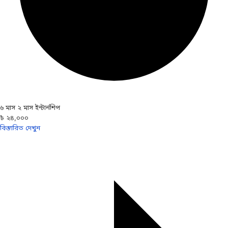
৬ মাস ২ মাস ইন্টার্নশিপ
৳ ২৪,০০০
বিস্তারিত দেখুন