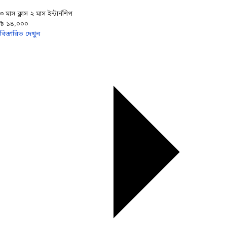
৩ মাস ক্লাস ২ মাস ইন্টার্নশিপ
৳ ১৪,০০০
বিস্তারিত দেখুন