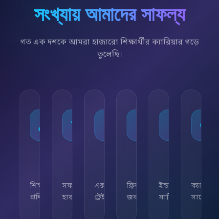
সংখ্যায় আমাদের সাফল্য
গত এক দশকে আমরা হাজারো শিক্ষার্থীর ক্যারিয়ার গড়ে
তুলেছি।
১০,০০০+
৯৫%
৫০+
৫,০০০+
২৫+
২৪/৭
শিক্ষার্থী
সফলতার
এক্সপার্ট
ফ্রিল্যান্সিং
ইন্ডাস্ট্রি
ক্যারিয়া
প্রশিক্ষিত
হার
ট্রেইনার
জব
সার্টিফিকেট
সাপোর্ট