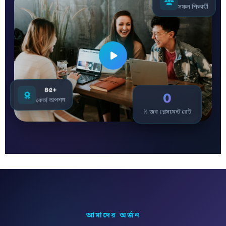
সফল শিক্ষার্থী
৪৫+
0
কোর্স অপশন
% জব প্লেসমেন্ট রেট
আমাদের অর্জন