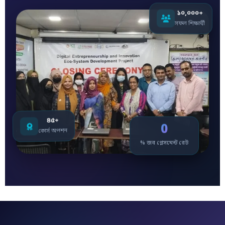
১০,০০০+
সফল শিক্ষার্থী
৪৫+
0
কোর্স অপশন
% জব প্লেসমেন্ট রেট