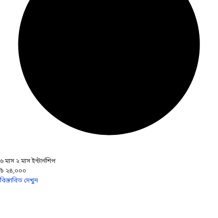
৬ মাস ২ মাস ইন্টার্নশিপ
৳ ২৪,০০০
বিস্তারিত দেখুন