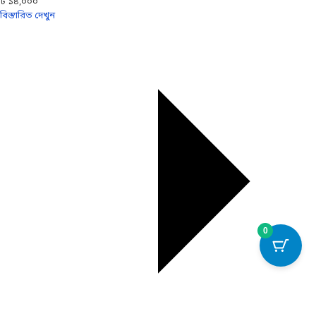
৳ ১৪,০০০
বিস্তারিত দেখুন
0