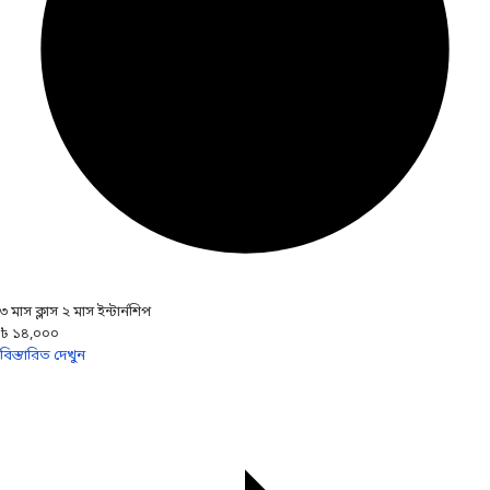
৩ মাস ক্লাস ২ মাস ইন্টার্নশিপ
৳ ১৪,০০০
বিস্তারিত দেখুন