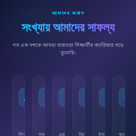
আমাদের অর্জন
সংখ্যায় আমাদের সাফল্য
গত এক দশকে আমরা হাজারো শিক্ষার্থীর ক্যারিয়ার গড়ে
তুলেছি।
১০,০০০+
৯৫%
৫০+
৫,০০০+
২৫+
২৪/
শিক্ষার্থী
সফলতার
এক্সপার্ট
ফ্রিল্যান্সিং
ইন্ডাস্ট্রি
ক্যারিয়া