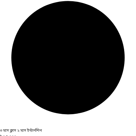
৩ মাস ক্লাস ২ মাস ইন্টার্নশিপ