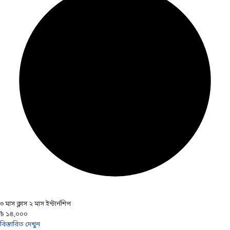
৩ মাস ক্লাস ২ মাস ইন্টার্নশিপ
৳ ১৪,০০০
বিস্তারিত দেখুন