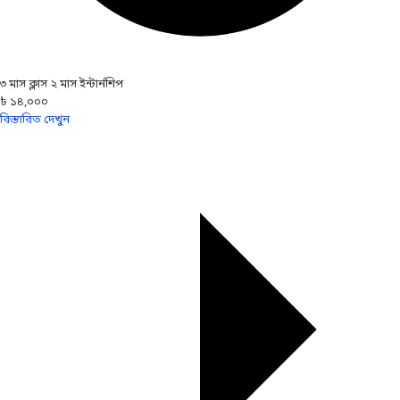
৩ মাস ক্লাস ২ মাস ইন্টার্নশিপ
৳ ১৪,০০০
বিস্তারিত দেখুন