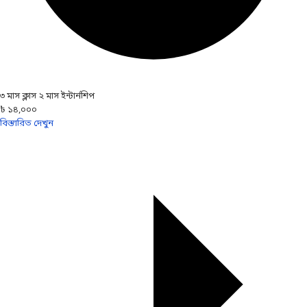
৩ মাস ক্লাস ২ মাস ইন্টার্নশিপ
৳ ১৪,০০০
বিস্তারিত দেখুন