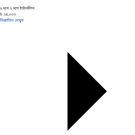
৬ মাস ২ মাস ইন্টার্নশিপ
৳ ২৪,০০০
বিস্তারিত দেখুন