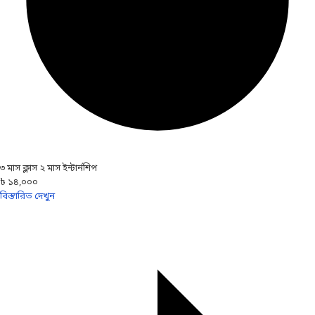
৩ মাস ক্লাস ২ মাস ইন্টার্নশিপ
৳ ১৪,০০০
বিস্তারিত দেখুন