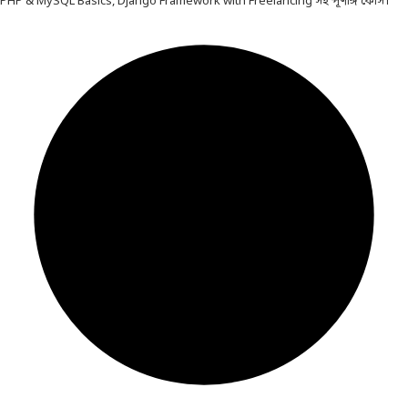
PHP & MySQL Basics, Django Framework with Freelancing সহ পূর্ণাঙ্গ কোর্স।