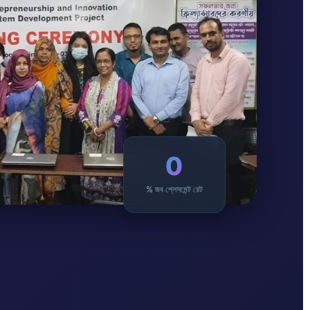
0
% জব প্লেসমেন্ট রেট