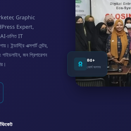
Marketer, Graphic
dPress Expert,
I-চালিত IT
ন্ডাস্ট্রি এক্সপার্ট মেন্টর,
্সিং গাইডলাইন, জব প্রিপারেশন
৪৫+
়ার।
কোর্স অপশন
্টিফিকেট