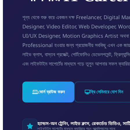
শূন্য থেকে শুরু করে একজন দক্ষ Freelancer, Digital 
Designer, Video Editor, Web Developer, Wor
UI/UX Designer, Motion Graphics Artist অথবা A
Professional হওয়ার জন্য প্রয়োজনীয় সবকিছু এখন এক জায়গায়। ই
লাইভ ক্লাস, বাস্তব প্রজেক্ট, পোর্টফোলিও ডেভেলপমেন্ট, ফ্রিল্যান
এবং লাইফটাইম সাপোর্টের মাধ্যমে গড়ে তুলুন আপনার সফল ক্যারিয
কোর্স ব্রাউজ করুন
ফ্রি সেমিনারে যোগ দিন
হ্যান্ডস-অন ট্রেনিং, লাইভ ক্লাস, রেকর্ডেড ভিডিও, সার
লাইফটাইম সাপোর্টের মাধ্যমে ক্যারিয়ার গড়ুন আত্মবিশ্বাসের সাথে