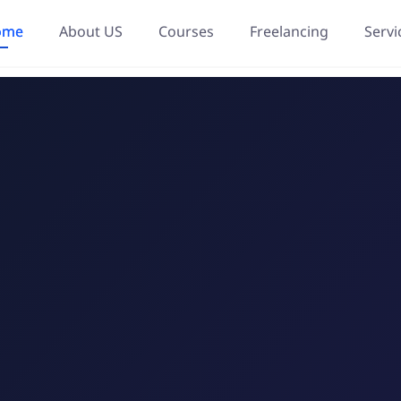
ome
About US
Courses
Freelancing
Servi