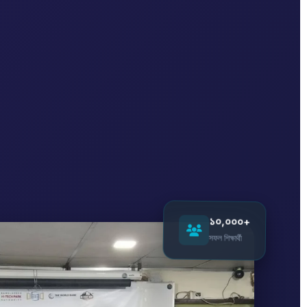
১০,০০০+
সফল শিক্ষার্থী