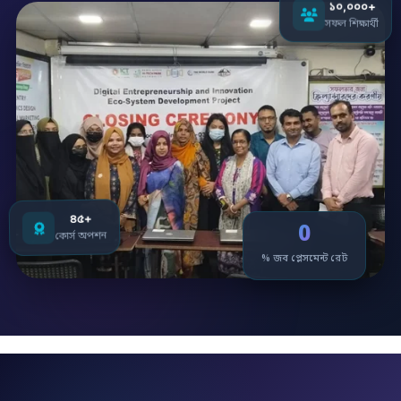
১০,০০০+
সফল শিক্ষার্থী
৪৫+
0
কোর্স অপশন
% জব প্লেসমেন্ট রেট