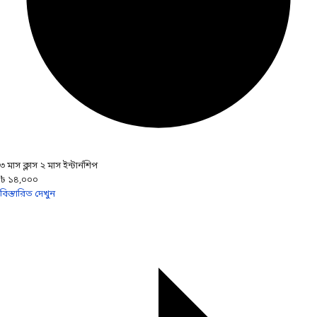
৩ মাস ক্লাস ২ মাস ইন্টার্নশিপ
৳ ১৪,০০০
বিস্তারিত দেখুন