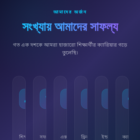
আমাদের অর্জন
সংখ্যায় আমাদের সাফল্য
গত এক দশকে আমরা হাজারো শিক্ষার্থীর ক্যারিয়ার গড়ে
তুলেছি।
১০,০০০+
৯৫%
৫০+
৫,০০০+
২৫+
২৪/
শিক্ষার্থী
সফলতার
এক্সপার্ট
ফ্রিল্যান্সিং
ইন্ডাস্ট্রি
ক্যারিয়া