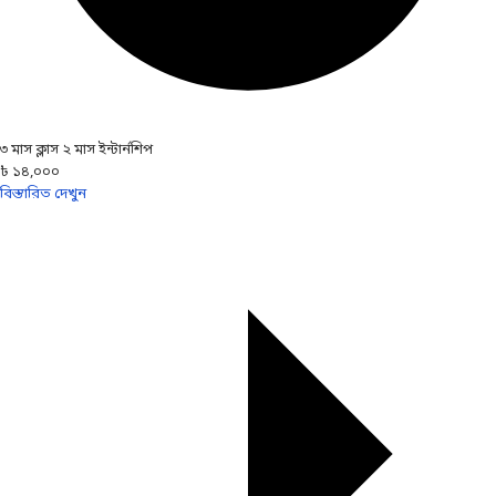
৩ মাস ক্লাস ২ মাস ইন্টার্নশিপ
৳ ১৪,০০০
বিস্তারিত দেখুন