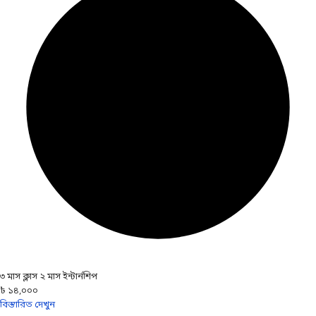
৩ মাস ক্লাস ২ মাস ইন্টার্নশিপ
৳ ১৪,০০০
বিস্তারিত দেখুন