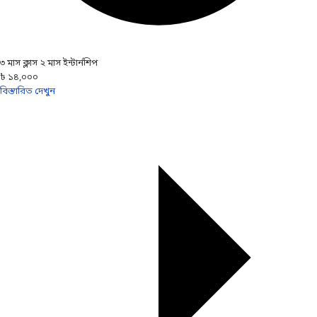
৩ মাস ক্লাস ২ মাস ইন্টার্নশিপ
৳ ১৪,০০০
বিস্তারিত দেখুন