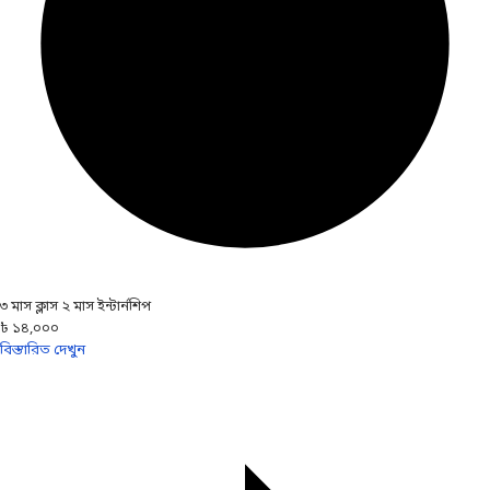
৩ মাস ক্লাস ২ মাস ইন্টার্নশিপ
৳ ১৪,০০০
বিস্তারিত দেখুন