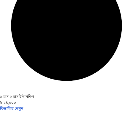
৬ মাস ২ মাস ইন্টার্নশিপ
৳ ২৪,০০০
বিস্তারিত দেখুন