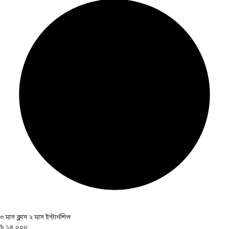
৩ মাস ক্লাস ২ মাস ইন্টার্নশিপ
৳ ১৪,০০০