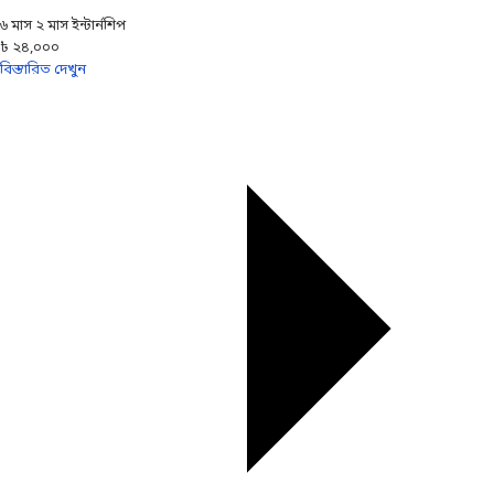
৬ মাস ২ মাস ইন্টার্নশিপ
৳ ২৪,০০০
বিস্তারিত দেখুন