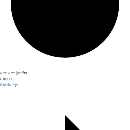
৬ মাস ২ মাস ইন্টার্নশিপ
৳ ২৪,০০০
বিস্তারিত দেখুন