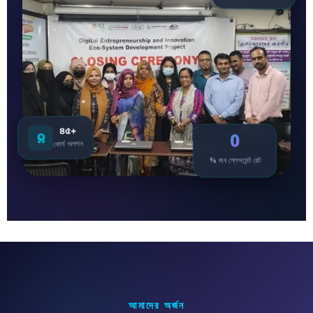
৪৫+
0
কোর্স অপশন
% জব প্লেসমেন্ট রেট
আমাদের অর্জন