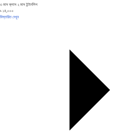
৩ মাস ক্লাস ২ মাস ইন্টার্নশিপ
৳ ১৪,০০০
বিস্তারিত দেখুন