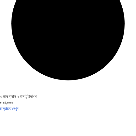
৩ মাস ক্লাস ২ মাস ইন্টার্নশিপ
৳ ১৪,০০০
বিস্তারিত দেখুন