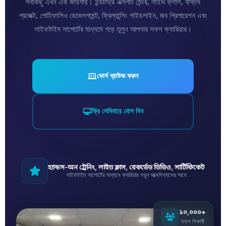
সবকিছু এখন এক জায়গায়। ইন্ডাস্ট্রি এক্সপার্ট মেন্টর, লাইভ ক্লাস, বাস্তব
প্রজেক্ট, পোর্টফোলিও ডেভেলপমেন্ট, ফ্রিল্যান্সিং গাইডলাইন, জব প্রিপারেশন এবং
লাইফটাইম সাপোর্টের মাধ্যমে গড়ে তুলুন আপনার সফল ক্যারিয়ার।
কোর্স ব্রাউজ করুন
ফ্রি সেমিনারে যোগ দিন
হ্যান্ডস-অন ট্রেনিং, লাইভ ক্লাস, রেকর্ডেড ভিডিও, সার্টিফিকেট
লাইফটাইম সাপোর্টের মাধ্যমে ক্যারিয়ার গড়ুন আত্মবিশ্বাসের সাথে
১০,০০০+
সফল শিক্ষার্থী