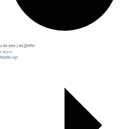
৩ মাস ক্লাস ২ মাস ইন্টার্নশিপ
৳ ১৪,০০০
বিস্তারিত দেখুন