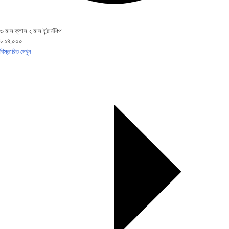
৩ মাস ক্লাস ২ মাস ইন্টার্নশিপ
৳ ১৪,০০০
বিস্তারিত দেখুন