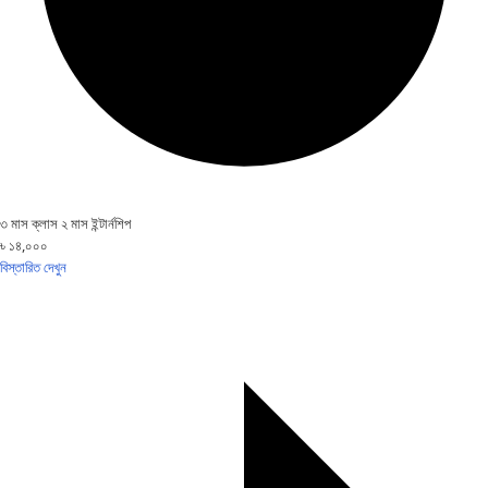
৩ মাস ক্লাস ২ মাস ইন্টার্নশিপ
৳ ১৪,০০০
বিস্তারিত দেখুন