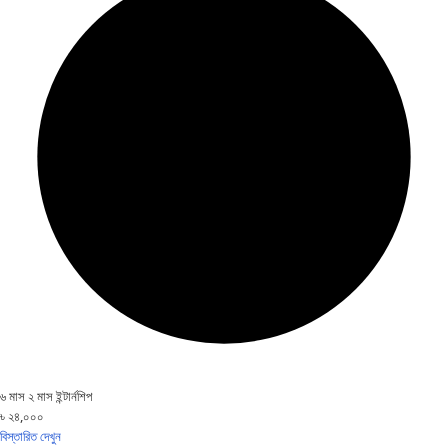
৬ মাস ২ মাস ইন্টার্নশিপ
৳ ২৪,০০০
বিস্তারিত দেখুন