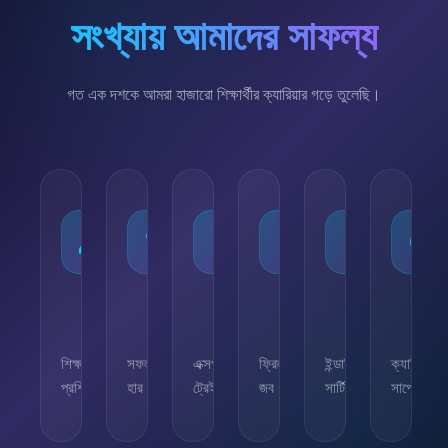
সংখ্যায় আমাদের সাফল্য
গত এক দশকে আমরা হাজারো শিক্ষার্থীর ক্যারিয়ার গড়ে তুলেছি।
১০,০০০+
৯৫%
৫০+
৫,০০০+
২৫+
২৪/
শিক্ষার্থী
সফলতার
এক্সপার্ট
ফ্রিল্যান্সিং
ইন্ডাস্ট্রি
ক্যারিয়ার
প্রশিক্ষিত
হার
ট্রেইনার
জব
সার্টিফিকেট
সাপোর্ট