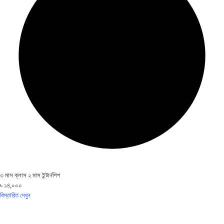
৩ মাস ক্লাস ২ মাস ইন্টার্নশিপ
৳ ১৪,০০০
বিস্তারিত দেখুন