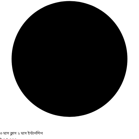
৩ মাস ক্লাস ২ মাস ইন্টার্নশিপ