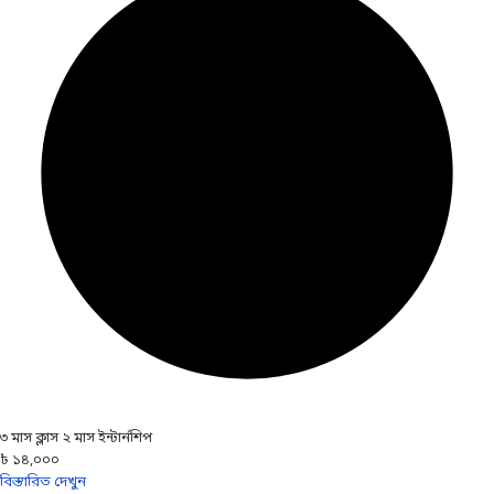
৩ মাস ক্লাস ২ মাস ইন্টার্নশিপ
৳ ১৪,০০০
বিস্তারিত দেখুন