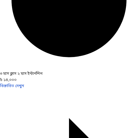
৩ মাস ক্লাস ২ মাস ইন্টার্নশিপ
৳ ১৪,০০০
বিস্তারিত দেখুন