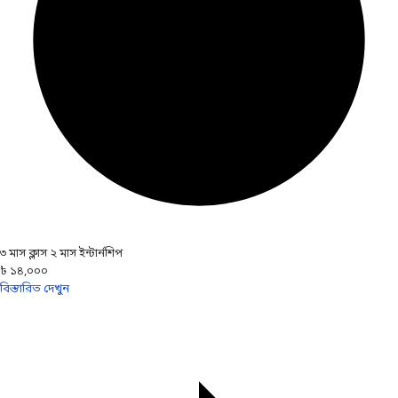
৩ মাস ক্লাস ২ মাস ইন্টার্নশিপ
৳ ১৪,০০০
বিস্তারিত দেখুন