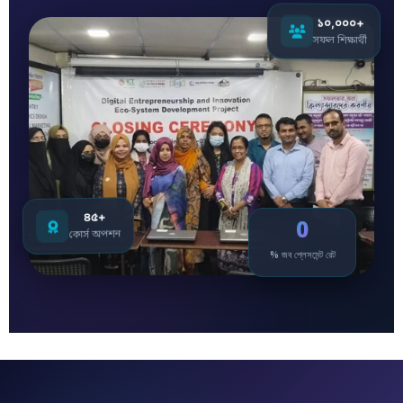
১০,০০০+
সফল শিক্ষার্থী
৪৫+
0
কোর্স অপশন
% জব প্লেসমেন্ট রেট