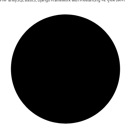
PHP & MySQL Basics, Django Framework with Freelancing সহ পূর্ণাঙ্গ কোর্স।