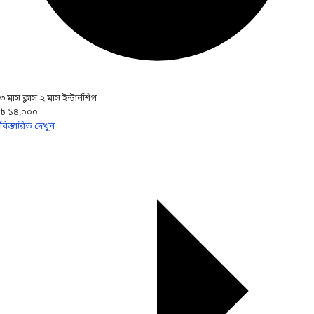
৩ মাস ক্লাস ২ মাস ইন্টার্নশিপ
৳ ১৪,০০০
বিস্তারিত দেখুন