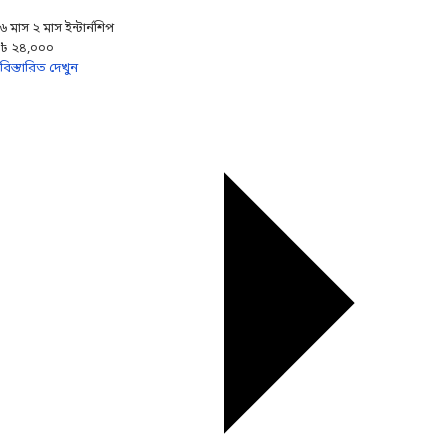
৬ মাস ২ মাস ইন্টার্নশিপ
৳ ২৪,০০০
বিস্তারিত দেখুন