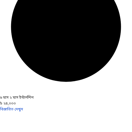
৬ মাস ২ মাস ইন্টার্নশিপ
৳ ২৪,০০০
বিস্তারিত দেখুন