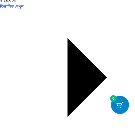
৳ ১৪,০০০
বিস্তারিত দেখুন
0