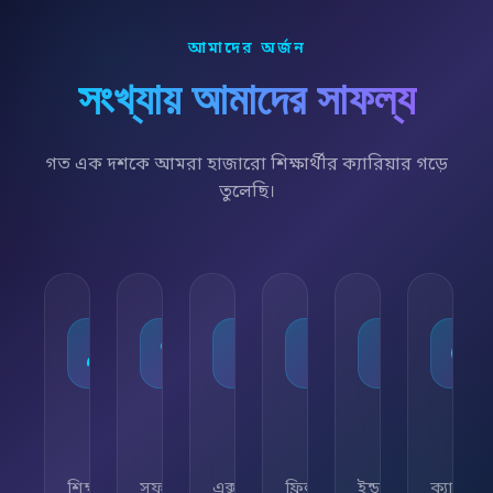
আমাদের অর্জন
সংখ্যায় আমাদের সাফল্য
গত এক দশকে আমরা হাজারো শিক্ষার্থীর ক্যারিয়ার গড়ে
তুলেছি।
১০,০০০+
৯৫%
৫০+
৫,০০০+
২৫+
২৪/
শিক্ষার্থী
সফলতার
এক্সপার্ট
ফ্রিল্যান্সিং
ইন্ডাস্ট্রি
ক্যারিয়া