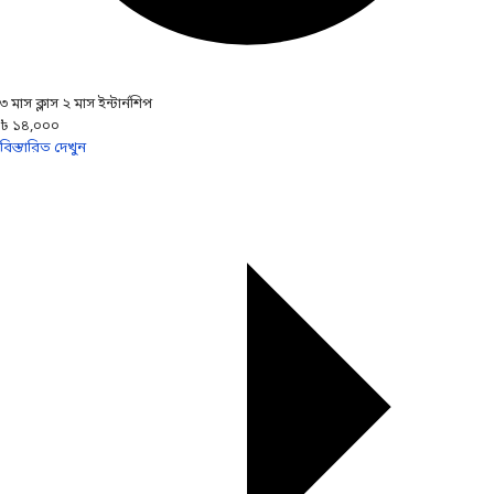
৩ মাস ক্লাস ২ মাস ইন্টার্নশিপ
৳ ১৪,০০০
বিস্তারিত দেখুন