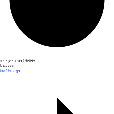
৩ মাস ক্লাস ২ মাস ইন্টার্নশিপ
৳ ১৪,০০০
বিস্তারিত দেখুন