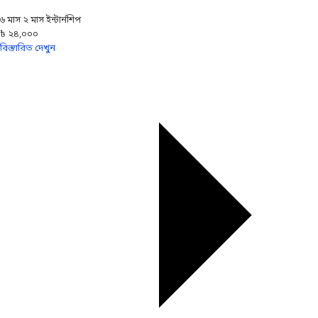
৬ মাস ২ মাস ইন্টার্নশিপ
৳ ২৪,০০০
বিস্তারিত দেখুন