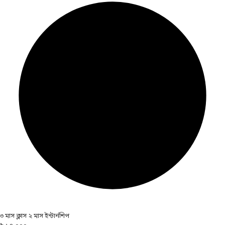
৩ মাস ক্লাস ২ মাস ইন্টার্নশিপ