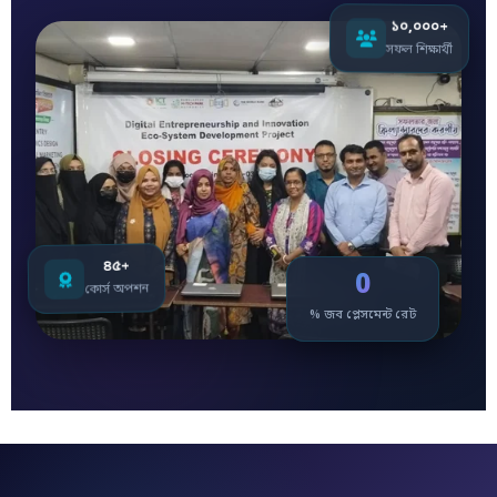
১০,০০০+
সফল শিক্ষার্থী
৪৫+
0
কোর্স অপশন
% জব প্লেসমেন্ট রেট