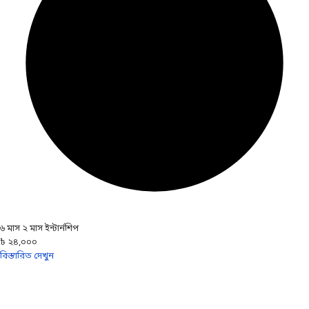
৬ মাস ২ মাস ইন্টার্নশিপ
৳ ২৪,০০০
বিস্তারিত দেখুন