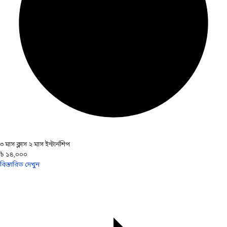
৩ মাস ক্লাস ২ মাস ইন্টার্নশিপ
৳ ১৪,০০০
বিস্তারিত দেখুন