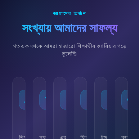
আমাদের অর্জন
সংখ্যায় আমাদের সাফল্য
গত এক দশকে আমরা হাজারো শিক্ষার্থীর ক্যারিয়ার গড়ে
তুলেছি।
১০,০০০+
৯৫%
৫০+
৫,০০০+
২৫+
২৪/
শিক্ষার্থী
সফলতার
এক্সপার্ট
ফ্রিল্যান্সিং
ইন্ডাস্ট্রি
ক্যারিয়া