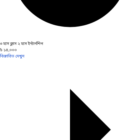
৩ মাস ক্লাস ২ মাস ইন্টার্নশিপ
৳ ১৪,০০০
বিস্তারিত দেখুন