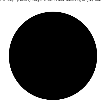
PHP & MySQL Basics, Django Framework with Freelancing সহ পূর্ণাঙ্গ কোর্স।