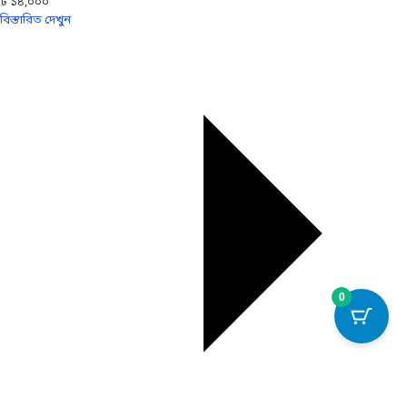
৳ ১৪,০০০
বিস্তারিত দেখুন
0