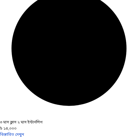
৩ মাস ক্লাস ২ মাস ইন্টার্নশিপ
৳ ১৪,০০০
বিস্তারিত দেখুন