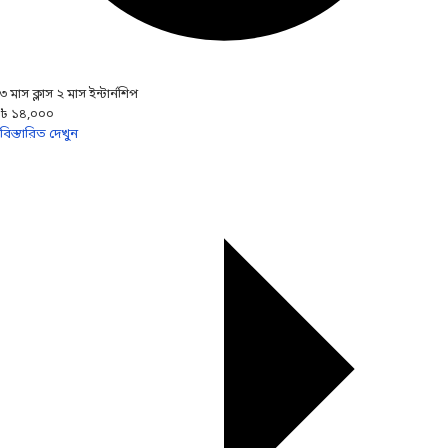
৩ মাস ক্লাস ২ মাস ইন্টার্নশিপ
৳ ১৪,০০০
বিস্তারিত দেখুন