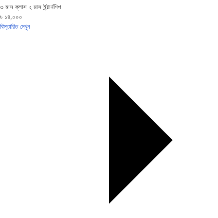
৩ মাস ক্লাস ২ মাস ইন্টার্নশিপ
৳ ১৪,০০০
বিস্তারিত দেখুন