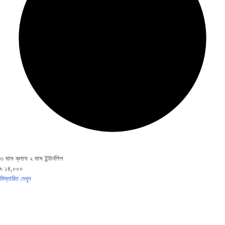
৩ মাস ক্লাস ২ মাস ইন্টার্নশিপ
৳ ১৪,০০০
বিস্তারিত দেখুন