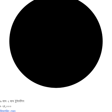
৬ মাস ২ মাস ইন্টার্নশিপ
৳ ২৪,০০০
বিস্তারিত দেখুন