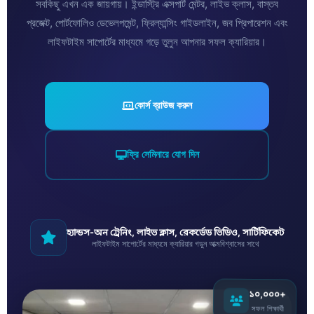
সবকিছু এখন এক জায়গায়। ইন্ডাস্ট্রি এক্সপার্ট মেন্টর, লাইভ ক্লাস, বাস্তব
প্রজেক্ট, পোর্টফোলিও ডেভেলপমেন্ট, ফ্রিল্যান্সিং গাইডলাইন, জব প্রিপারেশন এবং
লাইফটাইম সাপোর্টের মাধ্যমে গড়ে তুলুন আপনার সফল ক্যারিয়ার।
কোর্স ব্রাউজ করুন
ফ্রি সেমিনারে যোগ দিন
হ্যান্ডস-অন ট্রেনিং, লাইভ ক্লাস, রেকর্ডেড ভিডিও, সার্টিফিকেট
লাইফটাইম সাপোর্টের মাধ্যমে ক্যারিয়ার গড়ুন আত্মবিশ্বাসের সাথে
১০,০০০+
সফল শিক্ষার্থী