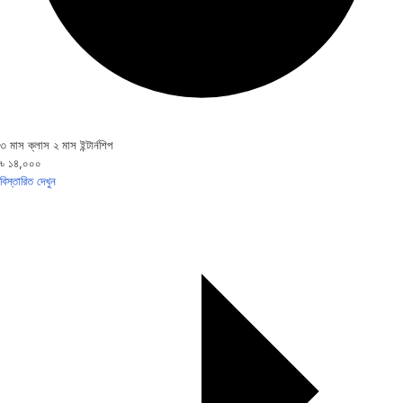
৩ মাস ক্লাস ২ মাস ইন্টার্নশিপ
৳ ১৪,০০০
বিস্তারিত দেখুন