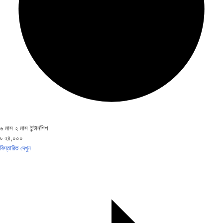
৬ মাস ২ মাস ইন্টার্নশিপ
৳ ২৪,০০০
বিস্তারিত দেখুন