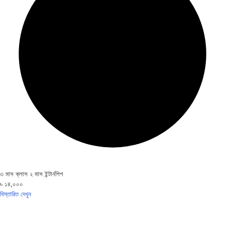
৩ মাস ক্লাস ২ মাস ইন্টার্নশিপ
৳ ১৪,০০০
বিস্তারিত দেখুন