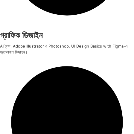
গ্রাফিক ডিজাইন
AI টুলস, Adobe Illustrator ও Photoshop, UI Design Basics with Figma-এ
প্রফেশনাল ডিজাইন।