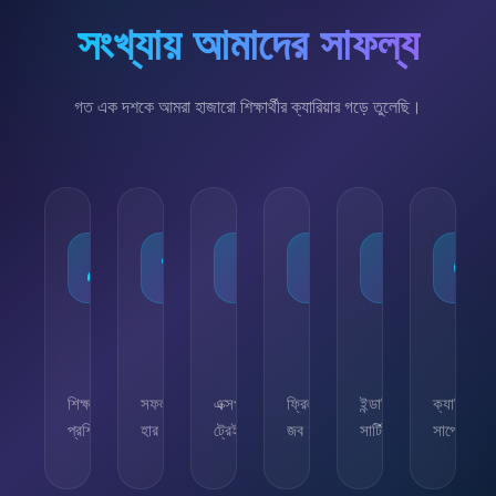
সংখ্যায় আমাদের সাফল্য
গত এক দশকে আমরা হাজারো শিক্ষার্থীর ক্যারিয়ার গড়ে তুলেছি।
১০,০০০+
৯৫%
৫০+
৫,০০০+
২৫+
২৪/৭
শিক্ষার্থী
সফলতার
এক্সপার্ট
ফ্রিল্যান্সিং
ইন্ডাস্ট্রি
ক্যারিয়ার
প্রশিক্ষিত
হার
ট্রেইনার
জব
সার্টিফিকেট
সাপোর্ট