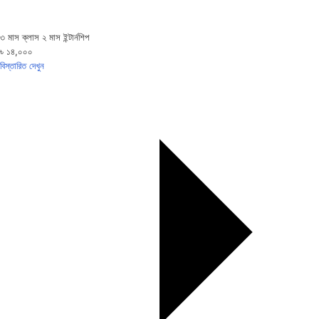
৩ মাস ক্লাস ২ মাস ইন্টার্নশিপ
৳ ১৪,০০০
বিস্তারিত দেখুন