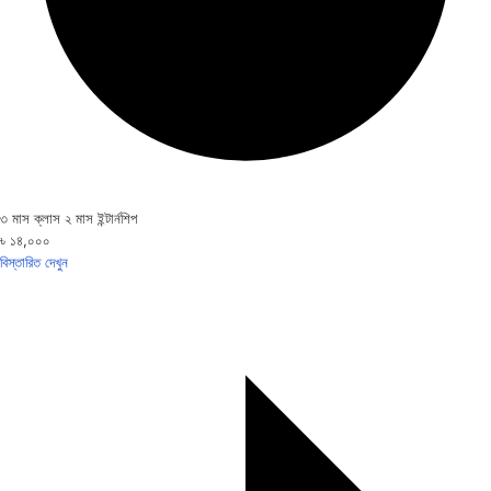
৩ মাস ক্লাস ২ মাস ইন্টার্নশিপ
৳ ১৪,০০০
বিস্তারিত দেখুন