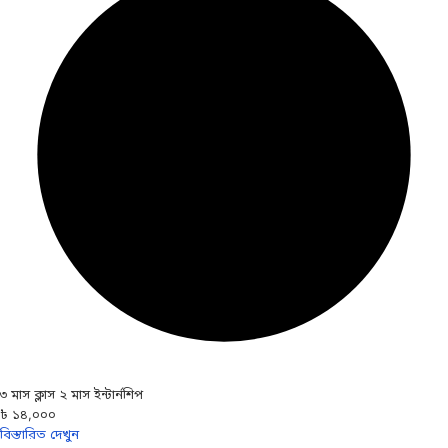
৩ মাস ক্লাস ২ মাস ইন্টার্নশিপ
৳ ১৪,০০০
বিস্তারিত দেখুন