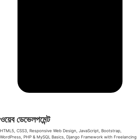
ওয়েব ডেভেলপমেন্ট
HTML5, CSS3, Responsive Web Design, JavaScript, Bootstrap,
WordPress, PHP & MySQL Basics, Django Framework with Freelancing