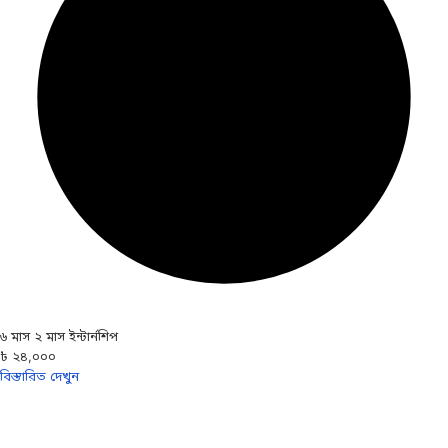
৬ মাস ২ মাস ইন্টার্নশিপ
৳ ২৪,০০০
বিস্তারিত দেখুন