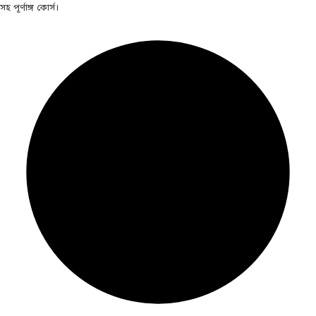
সহ পূর্ণাঙ্গ কোর্স।