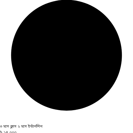
৩ মাস ক্লাস ২ মাস ইন্টার্নশিপ
৳ ১৪,০০০