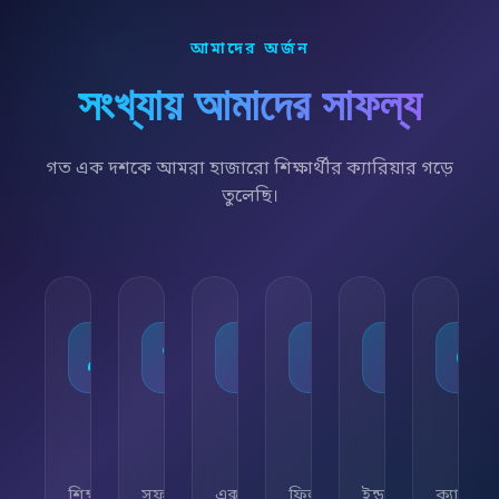
আমাদের অর্জন
সংখ্যায় আমাদের সাফল্য
গত এক দশকে আমরা হাজারো শিক্ষার্থীর ক্যারিয়ার গড়ে
তুলেছি।
১০,০০০+
৯৫%
৫০+
৫,০০০+
২৫+
২৪/৭
শিক্ষার্থী
সফলতার
এক্সপার্ট
ফ্রিল্যান্সিং
ইন্ডাস্ট্রি
ক্যারিয়া