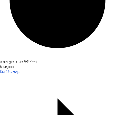
৩ মাস ক্লাস ২ মাস ইন্টার্নশিপ
৳ ১৪,০০০
বিস্তারিত দেখুন