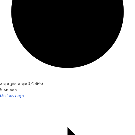
৩ মাস ক্লাস ২ মাস ইন্টার্নশিপ
৳ ১৪,০০০
বিস্তারিত দেখুন