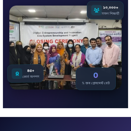
১০,০০০+
সফল শিক্ষার্থী
৪৫+
0
কোর্স অপশন
% জব প্লেসমেন্ট রেট