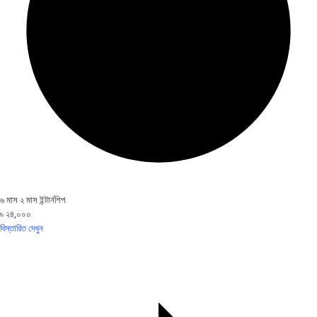
৬ মাস ২ মাস ইন্টার্নশিপ
৳ ২৪,০০০
বিস্তারিত দেখুন