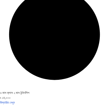
৩ মাস ক্লাস ২ মাস ইন্টার্নশিপ
৳ ১৪,০০০
বিস্তারিত দেখুন