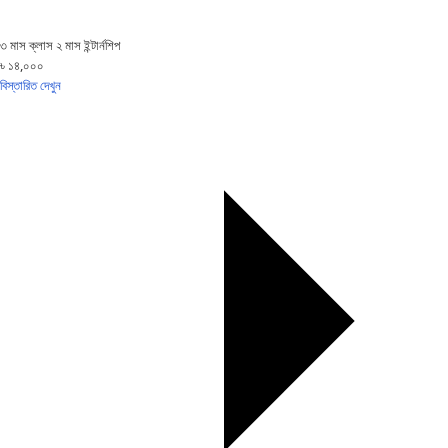
৩ মাস ক্লাস ২ মাস ইন্টার্নশিপ
৳ ১৪,০০০
বিস্তারিত দেখুন