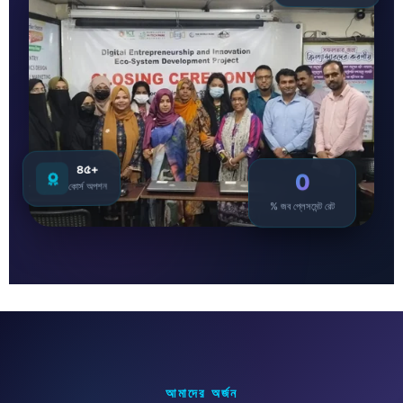
৪৫+
0
কোর্স অপশন
% জব প্লেসমেন্ট রেট
আমাদের অর্জন