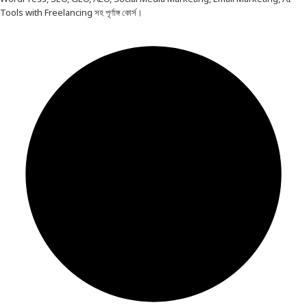
Tools with Freelancing সহ পূর্ণাঙ্গ কোর্স।