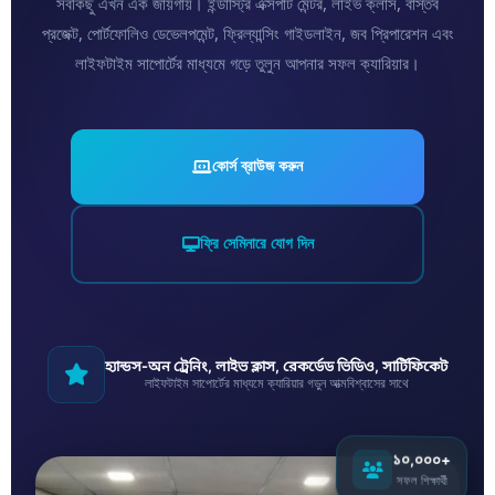
সবকিছু এখন এক জায়গায়। ইন্ডাস্ট্রি এক্সপার্ট মেন্টর, লাইভ ক্লাস, বাস্তব
প্রজেক্ট, পোর্টফোলিও ডেভেলপমেন্ট, ফ্রিল্যান্সিং গাইডলাইন, জব প্রিপারেশন এবং
লাইফটাইম সাপোর্টের মাধ্যমে গড়ে তুলুন আপনার সফল ক্যারিয়ার।
কোর্স ব্রাউজ করুন
ফ্রি সেমিনারে যোগ দিন
হ্যান্ডস-অন ট্রেনিং, লাইভ ক্লাস, রেকর্ডেড ভিডিও, সার্টিফিকেট
লাইফটাইম সাপোর্টের মাধ্যমে ক্যারিয়ার গড়ুন আত্মবিশ্বাসের সাথে
১০,০০০+
সফল শিক্ষার্থী