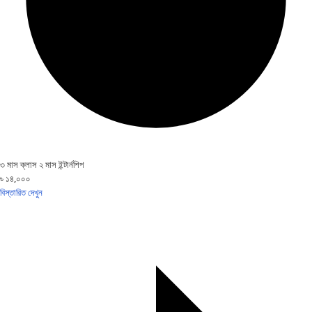
৩ মাস ক্লাস ২ মাস ইন্টার্নশিপ
৳ ১৪,০০০
বিস্তারিত দেখুন