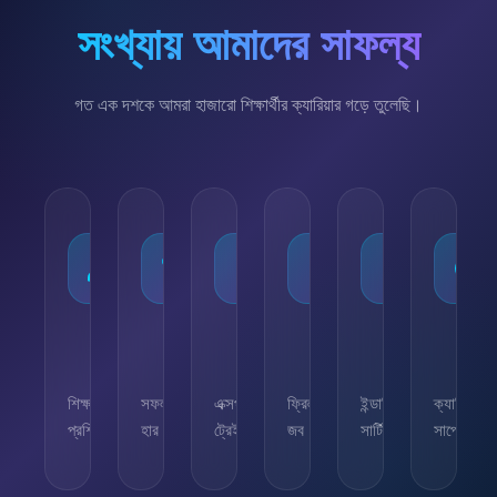
সংখ্যায় আমাদের সাফল্য
গত এক দশকে আমরা হাজারো শিক্ষার্থীর ক্যারিয়ার গড়ে তুলেছি।
১০,০০০+
৯৫%
৫০+
৫,০০০+
২৫+
২৪/৭
শিক্ষার্থী
সফলতার
এক্সপার্ট
ফ্রিল্যান্সিং
ইন্ডাস্ট্রি
ক্যারিয়ার
প্রশিক্ষিত
হার
ট্রেইনার
জব
সার্টিফিকেট
সাপোর্ট