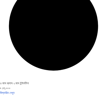
৩ মাস ক্লাস ২ মাস ইন্টার্নশিপ
৳ ১৪,০০০
বিস্তারিত দেখুন