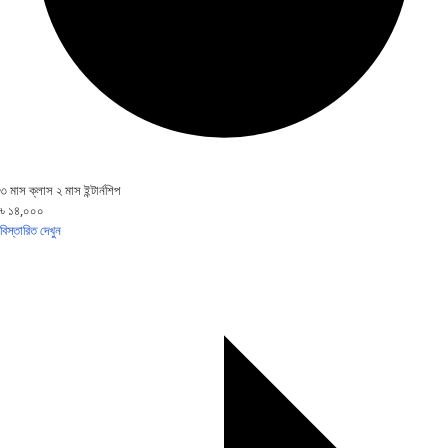
৩ মাস ক্লাস ২ মাস ইন্টার্নশিপ
৳ ১৪,০০০
বিস্তারিত দেখুন