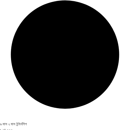
৬ মাস ২ মাস ইন্টার্নশিপ