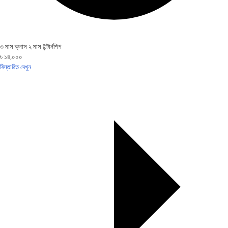
৩ মাস ক্লাস ২ মাস ইন্টার্নশিপ
৳ ১৪,০০০
বিস্তারিত দেখুন