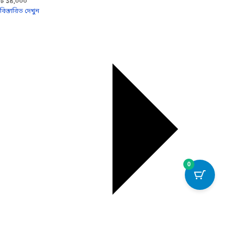
৳ ১৪,০০০
বিস্তারিত দেখুন
0