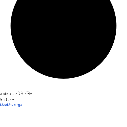
৬ মাস ২ মাস ইন্টার্নশিপ
৳ ২৪,০০০
বিস্তারিত দেখুন