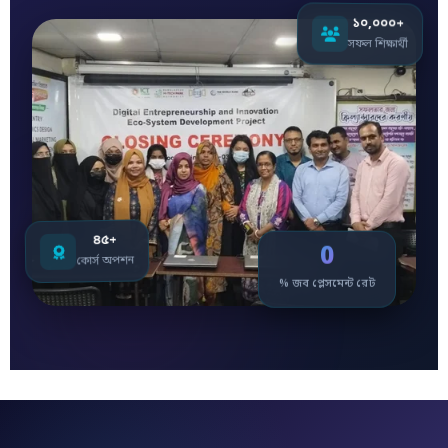
১০,০০০+
সফল শিক্ষার্থী
৪৫+
0
কোর্স অপশন
% জব প্লেসমেন্ট রেট