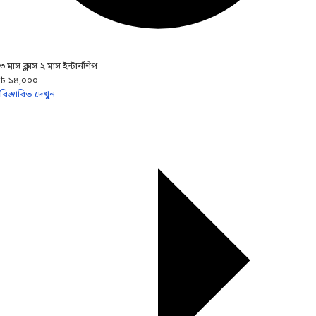
৩ মাস ক্লাস ২ মাস ইন্টার্নশিপ
৳ ১৪,০০০
বিস্তারিত দেখুন