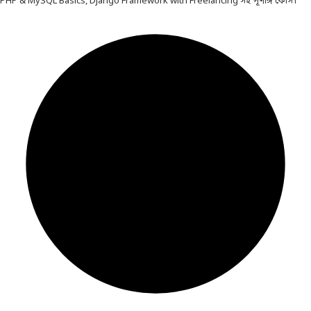
PHP & MySQL Basics, Django Framework with Freelancing সহ পূর্ণাঙ্গ কোর্স।