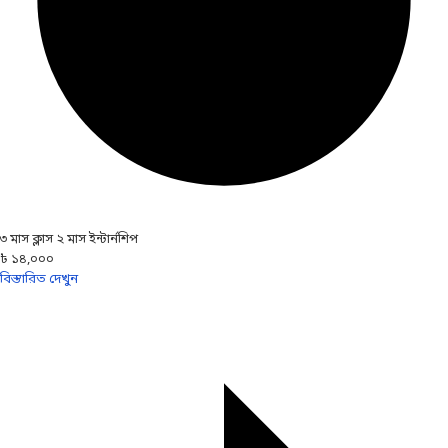
৩ মাস ক্লাস ২ মাস ইন্টার্নশিপ
৳ ১৪,০০০
বিস্তারিত দেখুন