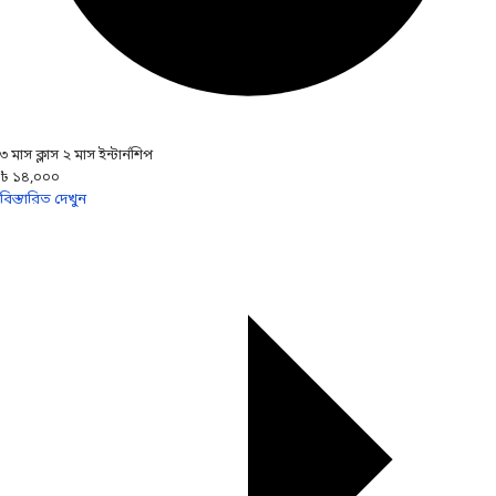
৩ মাস ক্লাস ২ মাস ইন্টার্নশিপ
৳ ১৪,০০০
বিস্তারিত দেখুন