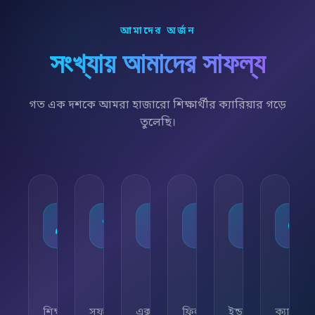
আমাদের অর্জন
সংখ্যায় আমাদের সাফল্য
গত এক দশকে আমরা হাজারো শিক্ষার্থীর ক্যারিয়ার গড়ে
তুলেছি।
১০,০০০+
৯৫%
৫০+
৫,০০০+
২৫+
২৪/
শিক্ষার্থী
সফলতার
এক্সপার্ট
ফ্রিল্যান্সিং
ইন্ডাস্ট্রি
ক্যারিয়া