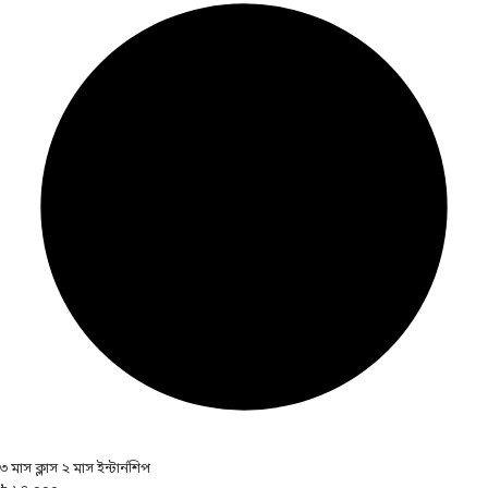
৩ মাস ক্লাস ২ মাস ইন্টার্নশিপ