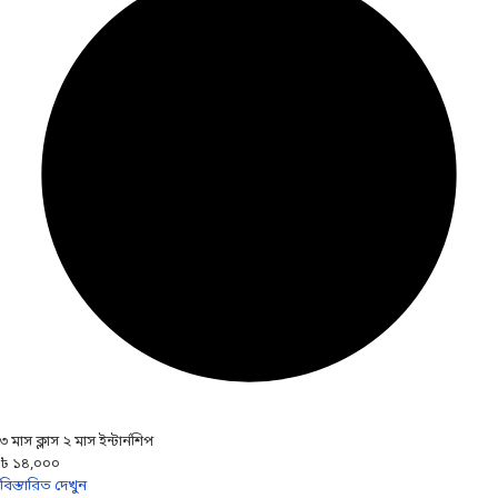
৩ মাস ক্লাস ২ মাস ইন্টার্নশিপ
৳ ১৪,০০০
বিস্তারিত দেখুন