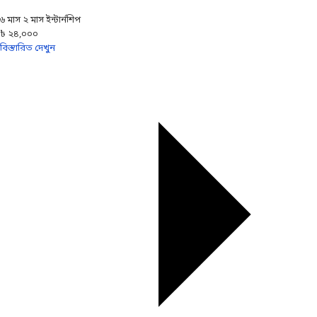
৬ মাস ২ মাস ইন্টার্নশিপ
৳ ২৪,০০০
বিস্তারিত দেখুন