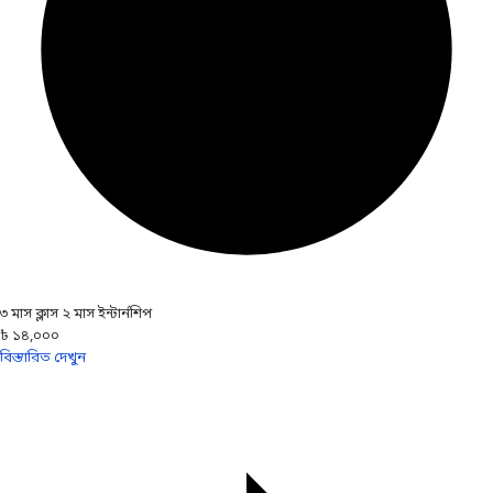
৩ মাস ক্লাস ২ মাস ইন্টার্নশিপ
৳ ১৪,০০০
বিস্তারিত দেখুন