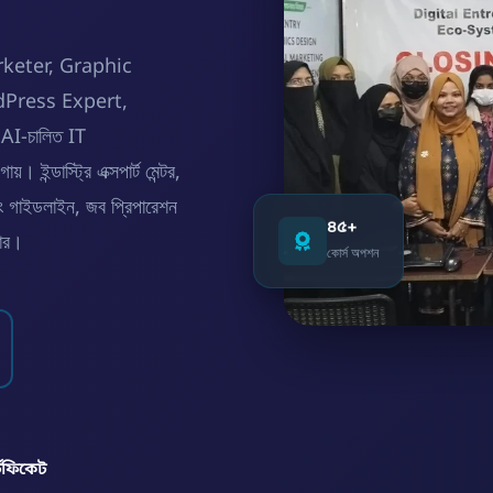
Marketer, Graphic
dPress Expert,
I-চালিত IT
ন্ডাস্ট্রি এক্সপার্ট মেন্টর,
্সিং গাইডলাইন, জব প্রিপারেশন
৪৫+
়ার।
কোর্স অপশন
্টিফিকেট