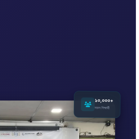
১০,০০০+
সফল শিক্ষার্থী