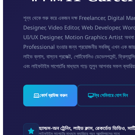
শূন্য থেকে শুরু করে একজন দক্ষ Freelancer, Digital 
Designer, Video Editor, Web Developer, Wor
UI/UX Designer, Motion Graphics Artist অথবা A
Professional হওয়ার জন্য প্রয়োজনীয় সবকিছু এখন এক জায়গায়। ই
লাইভ ক্লাস, বাস্তব প্রজেক্ট, পোর্টফোলিও ডেভেলপমেন্ট, ফ্রিল্যান
এবং লাইফটাইম সাপোর্টের মাধ্যমে গড়ে তুলুন আপনার সফল ক্যারিয
কোর্স ব্রাউজ করুন
ফ্রি সেমিনারে যোগ দিন
হ্যান্ডস-অন ট্রেনিং, লাইভ ক্লাস, রেকর্ডেড ভিডিও, সার
লাইফটাইম সাপোর্টের মাধ্যমে ক্যারিয়ার গড়ুন আত্মবিশ্বাসের সাথে