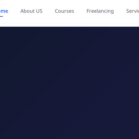
ome
About US
Courses
Freelancing
Servi