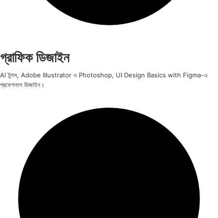
গ্রাফিক ডিজাইন
AI টুলস, Adobe Illustrator ও Photoshop, UI Design Basics with Figma-এ
প্রফেশনাল ডিজাইন।