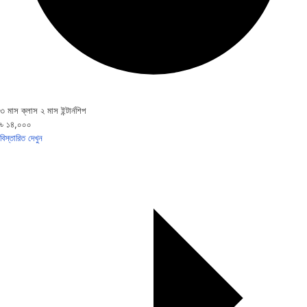
৩ মাস ক্লাস ২ মাস ইন্টার্নশিপ
৳ ১৪,০০০
বিস্তারিত দেখুন