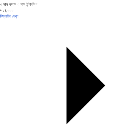
৩ মাস ক্লাস ২ মাস ইন্টার্নশিপ
৳ ১৪,০০০
বিস্তারিত দেখুন