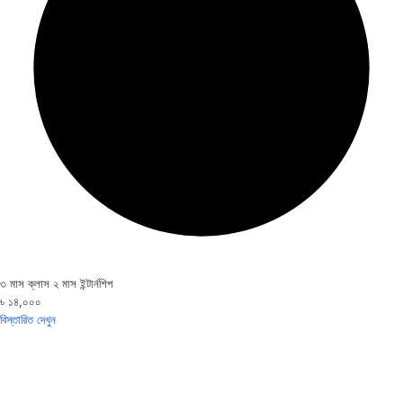
৩ মাস ক্লাস ২ মাস ইন্টার্নশিপ
৳ ১৪,০০০
বিস্তারিত দেখুন