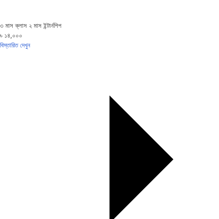
৩ মাস ক্লাস ২ মাস ইন্টার্নশিপ
৳ ১৪,০০০
বিস্তারিত দেখুন