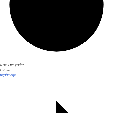
৬ মাস ২ মাস ইন্টার্নশিপ
৳ ২৪,০০০
বিস্তারিত দেখুন