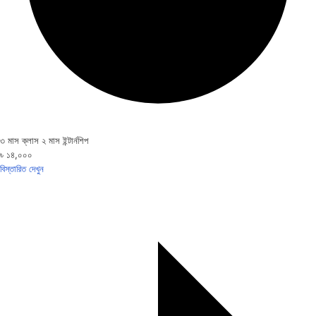
৩ মাস ক্লাস ২ মাস ইন্টার্নশিপ
৳ ১৪,০০০
বিস্তারিত দেখুন