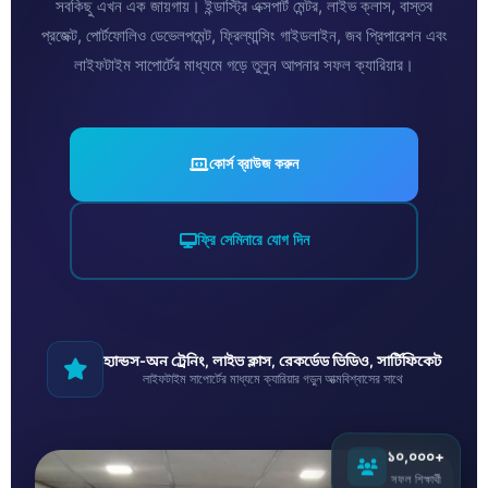
সবকিছু এখন এক জায়গায়। ইন্ডাস্ট্রি এক্সপার্ট মেন্টর, লাইভ ক্লাস, বাস্তব
প্রজেক্ট, পোর্টফোলিও ডেভেলপমেন্ট, ফ্রিল্যান্সিং গাইডলাইন, জব প্রিপারেশন এবং
লাইফটাইম সাপোর্টের মাধ্যমে গড়ে তুলুন আপনার সফল ক্যারিয়ার।
কোর্স ব্রাউজ করুন
ফ্রি সেমিনারে যোগ দিন
হ্যান্ডস-অন ট্রেনিং, লাইভ ক্লাস, রেকর্ডেড ভিডিও, সার্টিফিকেট
লাইফটাইম সাপোর্টের মাধ্যমে ক্যারিয়ার গড়ুন আত্মবিশ্বাসের সাথে
১০,০০০+
সফল শিক্ষার্থী