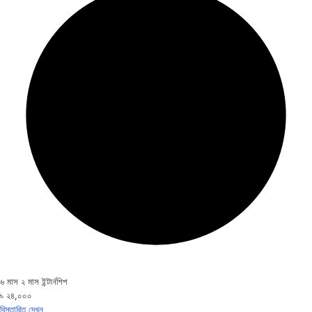
৬ মাস ২ মাস ইন্টার্নশিপ
৳ ২৪,০০০
বিস্তারিত দেখুন