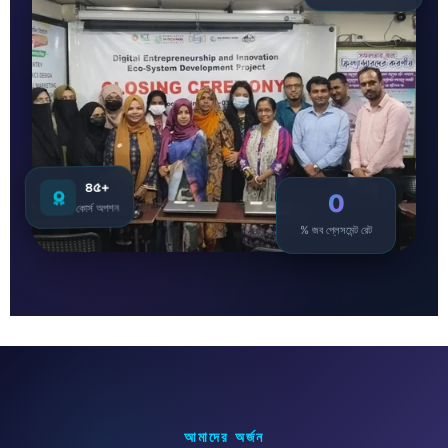
৪৫+
0
কোর্স অপশন
% জব প্লেসমেন্ট রেট
আমাদের অর্জন