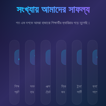
সংখ্যায় আমাদের সাফল্য
গত এক দশকে আমরা হাজারো শিক্ষার্থীর ক্যারিয়ার গড়ে তুলেছি।
১০,০০০+
৯৫%
৫০+
৫,০০০+
২৫+
২৪/৭
শিক্ষার্থী
সফলতার
এক্সপার্ট
ফ্রিল্যান্সিং
ইন্ডাস্ট্রি
ক্যারিয়ার
প্রশিক্ষিত
হার
ট্রেইনার
জব
সার্টিফিকেট
সাপোর্ট