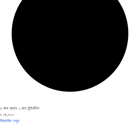
৩ মাস ক্লাস ২ মাস ইন্টার্নশিপ
৳ ১৪,০০০
বিস্তারিত দেখুন