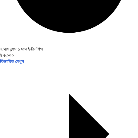
২ মাস ক্লাস ১ মাস ইন্টার্নশিপ
৳ ৬,০০০
বিস্তারিত দেখুন