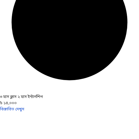
৩ মাস ক্লাস ২ মাস ইন্টার্নশিপ
৳ ১৪,০০০
বিস্তারিত দেখুন