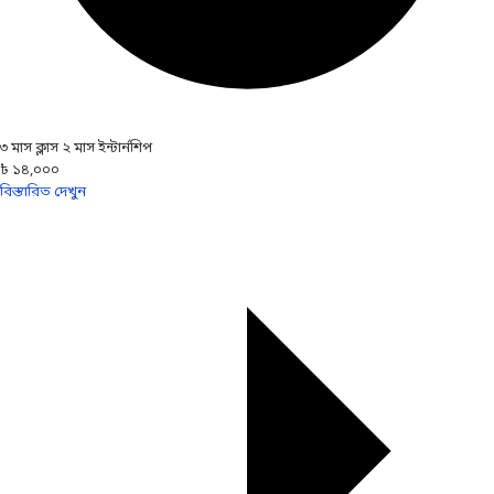
৩ মাস ক্লাস ২ মাস ইন্টার্নশিপ
৳ ১৪,০০০
বিস্তারিত দেখুন