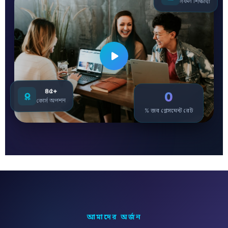
সফল শিক্ষার্থী
৪৫+
0
কোর্স অপশন
% জব প্লেসমেন্ট রেট
আমাদের অর্জন