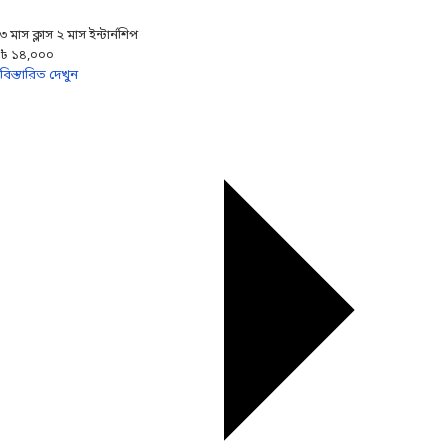
৩ মাস ক্লাস ২ মাস ইন্টার্নশিপ
৳ ১৪,০০০
বিস্তারিত দেখুন