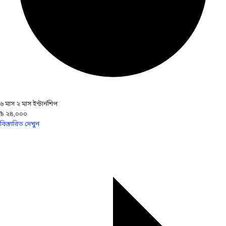
৬ মাস ২ মাস ইন্টার্নশিপ
৳ ২৪,০০০
বিস্তারিত দেখুন