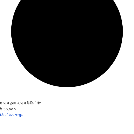
৪ মাস ক্লাস ২ মাস ইন্টার্নশিপ
৳ ১৬,০০০
বিস্তারিত দেখুন