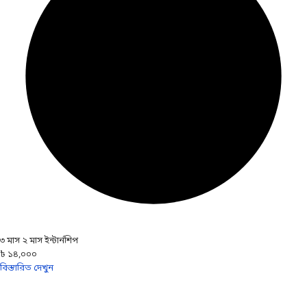
৩ মাস ২ মাস ইন্টার্নশিপ
৳ ১৪,০০০
বিস্তারিত দেখুন