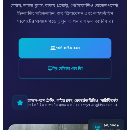
মেন্টর, লাইভ ক্লাস, বাস্তব প্রজেক্ট, পোর্টফোলিও ডেভেলপমেন্ট,
ফ্রিল্যান্সিং গাইডলাইন, জব প্রিপারেশন এবং লাইফটাইম
সাপোর্টের মাধ্যমে গড়ে তুলুন আপনার সফল ক্যারিয়ার।
কোর্স ব্রাউজ করুন
ফ্রি সেমিনারে যোগ দিন
হ্যান্ডস-অন ট্রেনিং, লাইভ ক্লাস, রেকর্ডেড ভিডিও, সার্টিফিকেট
লাইফটাইম সাপোর্টের মাধ্যমে ক্যারিয়ার গড়ুন আত্মবিশ্বাসের সাথে
১০,০০০+