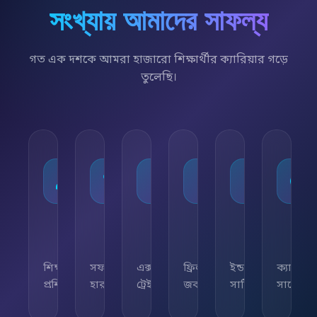
সংখ্যায় আমাদের সাফল্য
গত এক দশকে আমরা হাজারো শিক্ষার্থীর ক্যারিয়ার গড়ে
তুলেছি।
১০,০০০+
৯৫%
৫০+
৫,০০০+
২৫+
২৪/৭
শিক্ষার্থী
সফলতার
এক্সপার্ট
ফ্রিল্যান্সিং
ইন্ডাস্ট্রি
ক্যারিয়া
প্রশিক্ষিত
হার
ট্রেইনার
জব
সার্টিফিকেট
সাপোর্ট