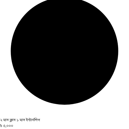
২ মাস ক্লাস ১ মাস ইন্টার্নশিপ
৳ ৫,০০০