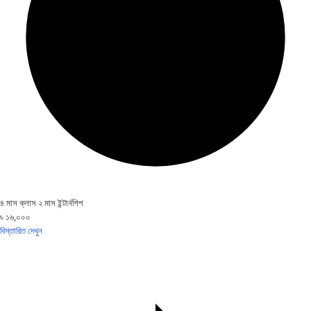
৪ মাস ক্লাস ২ মাস ইন্টার্নশিপ
৳ ১৬,০০০
বিস্তারিত দেখুন