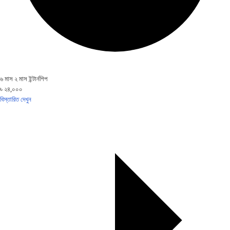
৬ মাস ২ মাস ইন্টার্নশিপ
৳ ২৪,০০০
বিস্তারিত দেখুন