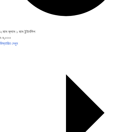
২ মাস ক্লাস ১ মাস ইন্টার্নশিপ
৳ ৬,০০০
বিস্তারিত দেখুন