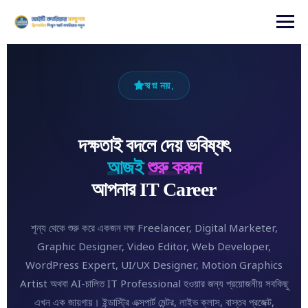
content
স্বপ্ন নয়,
দক্ষতাই বদলে দেয় ভবিষ্যৎ
আজই
শুরু করুন
আপনার IT Career
শূন্য থেকে শুরু করে একজন দক্ষ Freelancer, Digital Marketer,
Graphic Designer, Video Editor, Web Developer,
WordPress Expert, UI/UX Designer, Motion Graphics
Artist অথবা AI-চালিত IT Professional হওয়ার জন্য প্রয়োজনীয় সবকিছু
এখন এক জায়গায়। ইন্ডাস্ট্রি এক্সপার্ট মেন্টর, লাইভ ক্লাস, বাস্তব প্রজেক্ট,