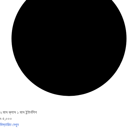
২ মাস ক্লাস ১ মাস ইন্টার্নশিপ
৳ ৫,০০০
বিস্তারিত দেখুন