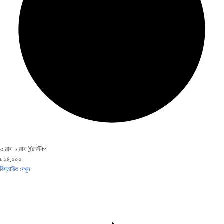
৩ মাস ২ মাস ইন্টার্নশিপ
৳ ১৪,০০০
বিস্তারিত দেখুন