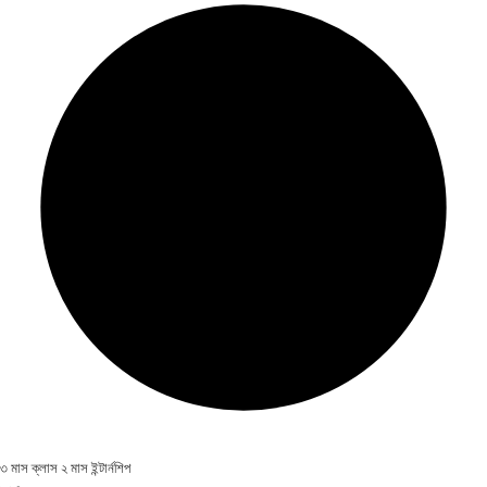
৩ মাস ক্লাস ২ মাস ইন্টার্নশিপ