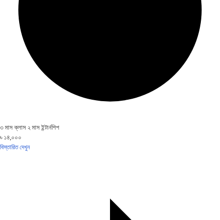
৩ মাস ক্লাস ২ মাস ইন্টার্নশিপ
৳ ১৪,০০০
বিস্তারিত দেখুন