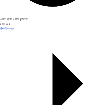
৩ মাস ক্লাস ২ মাস ইন্টার্নশিপ
৳ ১৪,০০০
বিস্তারিত দেখুন