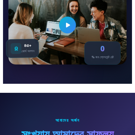
৪৫+
0
কোর্স অপশন
% জব প্লেসমেন্ট রেট
আমাদের অর্জন