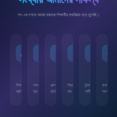
সংখ্যায় আমাদের সাফল্য
গত এক দশকে আমরা হাজারো শিক্ষার্থীর ক্যারিয়ার গড়ে তুলেছি।
১০,০০০+
৯৫%
৫০+
৫,০০০+
২৫+
২৪/
শিক্ষার্থী
সফলতার
এক্সপার্ট
ফ্রিল্যান্সিং
ইন্ডাস্ট্রি
ক্যারিয়ার
প্রশিক্ষিত
হার
ট্রেইনার
জব
সার্টিফিকেট
সাপোর্ট