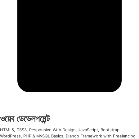
ওয়েব ডেভেলপমেন্ট
HTML5, CSS3, Responsive Web Design, JavaScript, Bootstrap,
WordPress, PHP & MySQL Basics, Django Framework with Freelancing