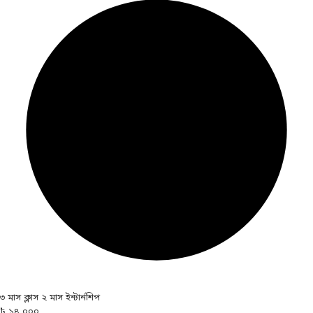
৩ মাস ক্লাস ২ মাস ইন্টার্নশিপ
৳ ১৪,০০০