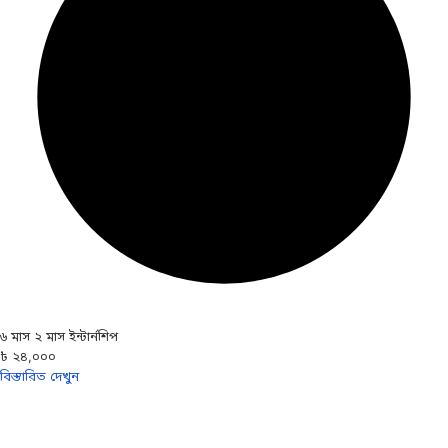
৬ মাস ২ মাস ইন্টার্নশিপ
৳ ২৪,০০০
বিস্তারিত দেখুন