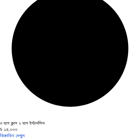
৩ মাস ক্লাস ২ মাস ইন্টার্নশিপ
৳ ১৪,০০০
বিস্তারিত দেখুন