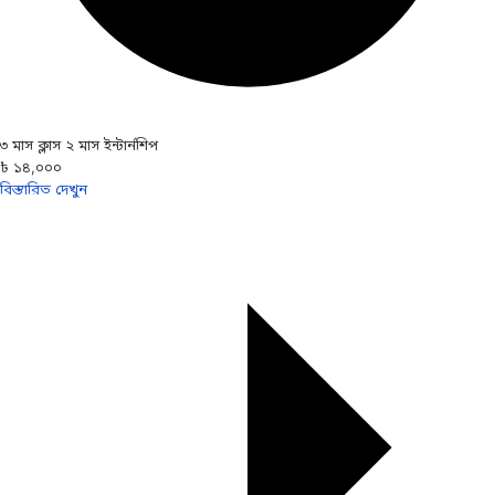
৩ মাস ক্লাস ২ মাস ইন্টার্নশিপ
৳ ১৪,০০০
বিস্তারিত দেখুন