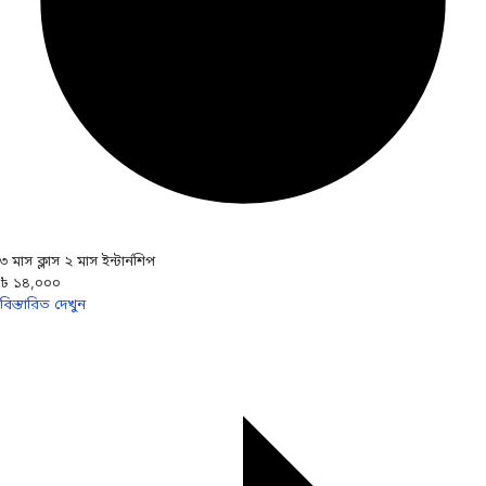
৩ মাস ক্লাস ২ মাস ইন্টার্নশিপ
৳ ১৪,০০০
বিস্তারিত দেখুন