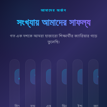
আমাদের অর্জন
সংখ্যায় আমাদের সাফল্য
গত এক দশকে আমরা হাজারো শিক্ষার্থীর ক্যারিয়ার গড়ে
তুলেছি।
১০,০০০+
৯৫%
৫০+
৫,০০০+
২৫+
২৪/৭
শিক্ষার্থী
সফলতার
এক্সপার্ট
ফ্রিল্যান্সিং
ইন্ডাস্ট্রি
ক্যারিয়া