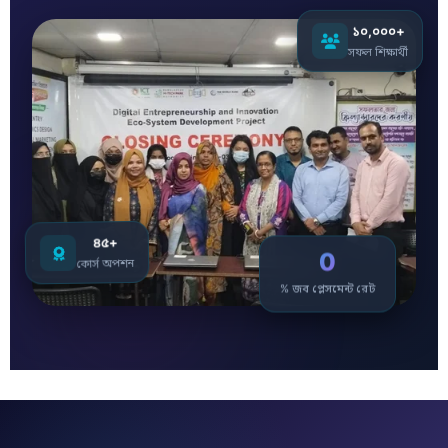
১০,০০০+
সফল শিক্ষার্থী
৪৫+
0
কোর্স অপশন
% জব প্লেসমেন্ট রেট