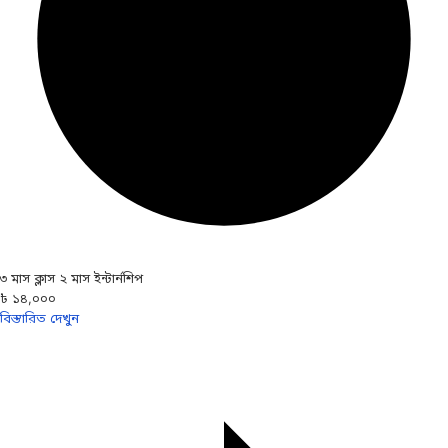
৩ মাস ক্লাস ২ মাস ইন্টার্নশিপ
৳ ১৪,০০০
বিস্তারিত দেখুন