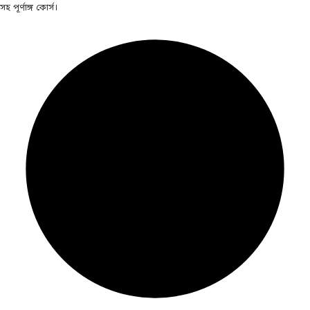
সহ পূর্ণাঙ্গ কোর্স।